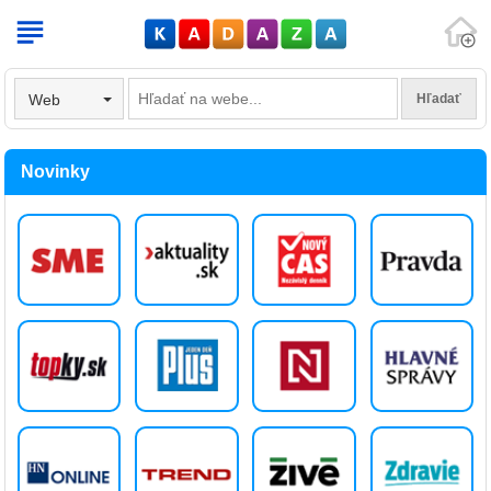
V
Web
Novinky