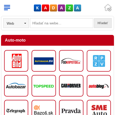
V
Web
Auto-moto